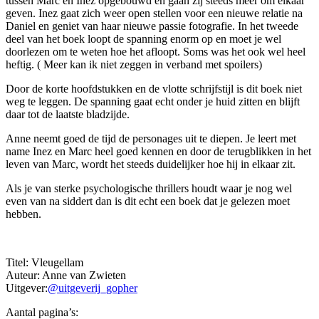
tussen Marc en Inez opgebouwd en gaan zij steeds meer om elkaar
geven. Inez gaat zich weer open stellen voor een nieuwe relatie na
Daniel en geniet van haar nieuwe passie fotografie. In het tweede
deel van het boek loopt de spanning enorm op en moet je wel
doorlezen om te weten hoe het afloopt. Soms was het ook wel heel
heftig. ( Meer kan ik niet zeggen in verband met spoilers)
Door de korte hoofdstukken en de vlotte schrijfstijl is dit boek niet
weg te leggen. De spanning gaat echt onder je huid zitten en blijft
daar tot de laatste bladzijde.
Anne neemt goed de tijd de personages uit te diepen. Je leert met
name Inez en Marc heel goed kennen en door de terugblikken in het
leven van Marc, wordt het steeds duidelijker hoe hij in elkaar zit.
Als je van sterke psychologische thrillers houdt waar je nog wel
even van na siddert dan is dit echt een boek dat je gelezen moet
hebben.
Titel: Vleugellam
Auteur: Anne van Zwieten
Uitgever:
@uitgeverij_gopher
Aantal pagina’s: