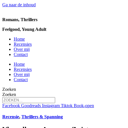
Ga naar de inhoud
Romans, Thrillers
Feelgood, Young Adult
Home
Recensies
Over mij
Contact
Home
Recensies
Over mij
Contact
Zoeken
Zoeken
Facebook
Goodreads
Instagram
Tiktok
Book-open
Recensie
,
Thrillers & Spanning