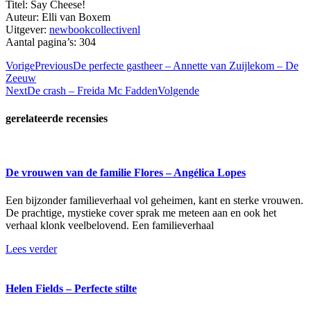
Titel: Say Cheese!
Auteur: Elli van Boxem
Uitgever:
newbookcollectivenl
Aantal pagina’s: 304
Vorige
Previous
De perfecte gastheer – Annette van Zuijlekom – De
Zeeuw
Next
De crash – Freida Mc Fadden
Volgende
gerelateerde recensies
De vrouwen van de familie Flores – Angélica Lopes
Een bijzonder familieverhaal vol geheimen, kant en sterke vrouwen.
De prachtige, mystieke cover sprak me meteen aan en ook het
verhaal klonk veelbelovend. Een familieverhaal
Lees verder
Helen Fields – Perfecte stilte