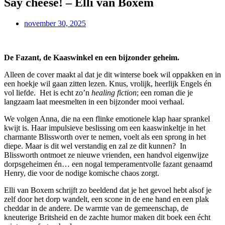
Say cheese! – Elli van Boxem
november 30, 2025
De Fazant, de Kaaswinkel en een bijzonder geheim.
Alleen de cover maakt al dat je dit winterse boek wil oppakken en in
een hoekje wil gaan zitten lezen. Knus, vrolijk, heerlijk Engels én
vol liefde.
Het is echt zo’n
healing fiction
; een roman die je
langzaam laat meesmelten in een bijzonder mooi verhaal.
We volgen Anna, die na een flinke emotionele klap haar sprankel
kwijt is. Haar impulsieve beslissing om een kaaswinkeltje in het
charmante Blissworth over te nemen, voelt als een sprong in het
diepe. Maar is dit wel verstandig en zal ze dit kunnen?
In
Blissworth ontmoet ze nieuwe vrienden, een handvol eigenwijze
dorpsgeheimen én… een nogal temperamentvolle fazant genaamd
Henry, die voor de nodige komische chaos zorgt.
Elli van Boxem schrijft zo beeldend dat je het gevoel hebt alsof je
zelf door het dorp wandelt, een scone in de ene hand en een plak
cheddar in de andere. De warmte van de gemeenschap, de
kneuterige Britsheid en de zachte humor maken dit boek een écht