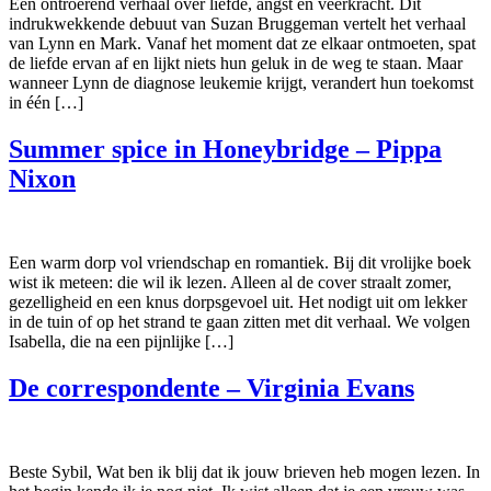
Een ontroerend verhaal over liefde, angst en veerkracht. Dit
indrukwekkende debuut van Suzan Bruggeman vertelt het verhaal
van Lynn en Mark. Vanaf het moment dat ze elkaar ontmoeten, spat
de liefde ervan af en lijkt niets hun geluk in de weg te staan. Maar
wanneer Lynn de diagnose leukemie krijgt, verandert hun toekomst
in één […]
Summer spice in Honeybridge – Pippa
Nixon
Een warm dorp vol vriendschap en romantiek. Bij dit vrolijke boek
wist ik meteen: die wil ik lezen. Alleen al de cover straalt zomer,
gezelligheid en een knus dorpsgevoel uit. Het nodigt uit om lekker
in de tuin of op het strand te gaan zitten met dit verhaal. We volgen
Isabella, die na een pijnlijke […]
De correspondente – Virginia Evans
Beste Sybil, Wat ben ik blij dat ik jouw brieven heb mogen lezen. In