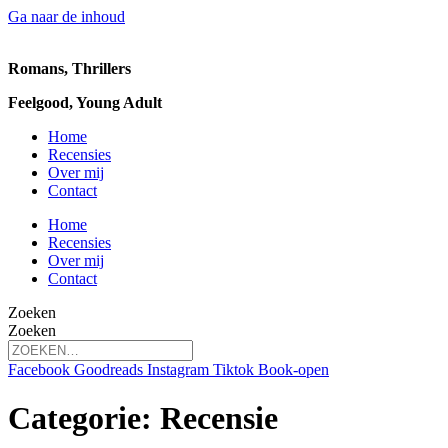
Ga naar de inhoud
Romans, Thrillers
Feelgood, Young Adult
Home
Recensies
Over mij
Contact
Home
Recensies
Over mij
Contact
Zoeken
Zoeken
Facebook
Goodreads
Instagram
Tiktok
Book-open
Categorie:
Recensie