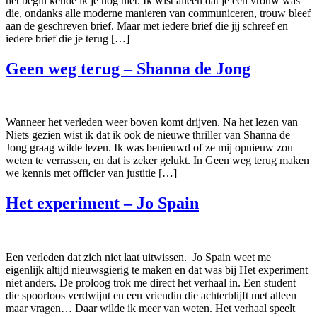
het begin kende ik je nog niet. Ik wist alleen dat je een vrouw was
die, ondanks alle moderne manieren van communiceren, trouw bleef
aan de geschreven brief. Maar met iedere brief die jij schreef en
iedere brief die je terug […]
Geen weg terug – Shanna de Jong
Wanneer het verleden weer boven komt drijven. Na het lezen van
Niets gezien wist ik dat ik ook de nieuwe thriller van Shanna de
Jong graag wilde lezen. Ik was benieuwd of ze mij opnieuw zou
weten te verrassen, en dat is zeker gelukt. In Geen weg terug maken
we kennis met officier van justitie […]
Het experiment – Jo Spain
Een verleden dat zich niet laat uitwissen. Jo Spain weet me
eigenlijk altijd nieuwsgierig te maken en dat was bij Het experiment
niet anders. De proloog trok me direct het verhaal in. Een student
die spoorloos verdwijnt en een vriendin die achterblijft met alleen
maar vragen… Daar wilde ik meer van weten. Het verhaal speelt