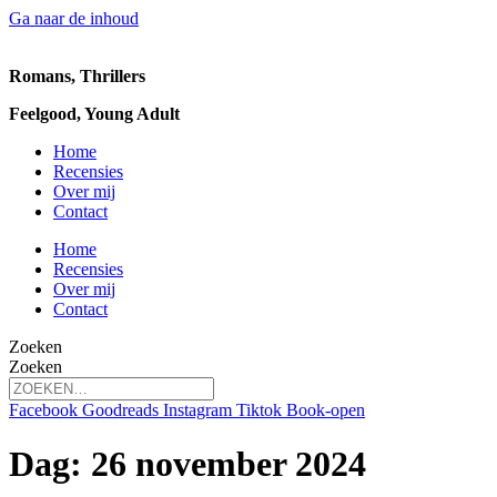
Ga naar de inhoud
Romans, Thrillers
Feelgood, Young Adult
Home
Recensies
Over mij
Contact
Home
Recensies
Over mij
Contact
Zoeken
Zoeken
Facebook
Goodreads
Instagram
Tiktok
Book-open
Dag:
26 november 2024